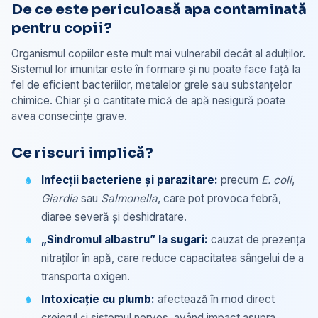
De ce este periculoasă apa contaminată
pentru copii?
Organismul copiilor este mult mai vulnerabil decât al adulților.
Sistemul lor imunitar este în formare și nu poate face față la
fel de eficient bacteriilor, metalelor grele sau substanțelor
chimice. Chiar și o cantitate mică de apă nesigură poate
avea consecințe grave.
Ce riscuri implică?
Infecții bacteriene și parazitare:
precum
E. coli
,
Giardia
sau
Salmonella
, care pot provoca febră,
diaree severă și deshidratare.
„Sindromul albastru” la sugari:
cauzat de prezența
nitraților în apă, care reduce capacitatea sângelui de a
transporta oxigen.
Intoxicație cu plumb:
afectează în mod direct
creierul și sistemul nervos, având impact asupra