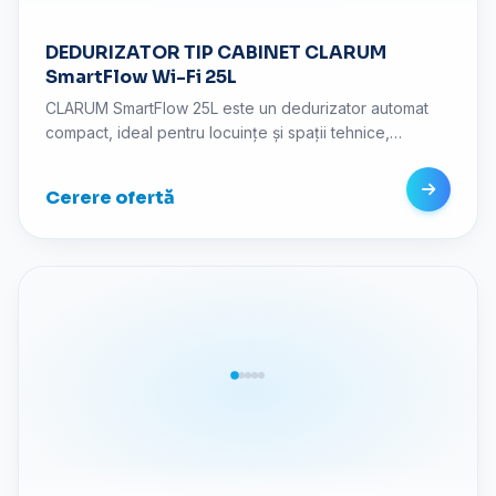
DEDURIZATOR TIP CABINET CLARUM
SmartFlow Wi-Fi 25L
Efectuarea unei revizuiri
CLARUM SmartFlow 25L este un dedurizator automat
compact, ideal pentru locuințe și spații tehnice,
proiectat pentru eliminarea calcarului din apă.
Protejează centrala, boilerul, instalațiile sanitare și
Cerere ofertă
electrocasnicele, oferind apă mai bună pentru întreaga
casă. Cu o capacitate de 25 litri rășină, regenerare
automată și design modern, este o soluție eficientă și
fiabilă pentru tratarea apei dure.