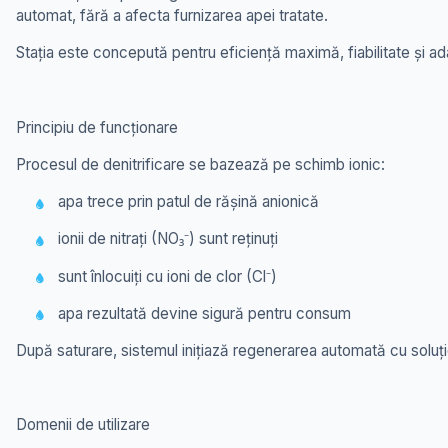
automat, fără a afecta furnizarea apei tratate.
Stația este concepută pentru eficiență maximă, fiabilitate și adap
Principiu de funcționare
Procesul de denitrificare se bazează pe schimb ionic:
apa trece prin patul de rășină anionică
ionii de nitrați (NO₃
⁻
) sunt reținuți
sunt înlocuiți cu ioni de clor (Cl
⁻
)
apa rezultată devine sigură pentru consum
După saturare, sistemul inițiază regenerarea automată cu soluție
Domenii de utilizare