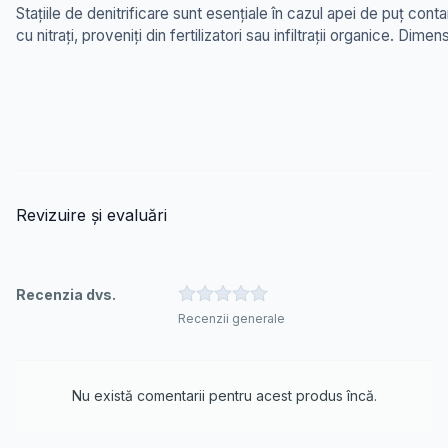
Stațiile de denitrificare sunt esențiale în cazul apei de puț cont
cu nitrați, proveniți din fertilizatori sau infiltrații organice. 
Revizuire și evaluări
Recenzia dvs.
Recenzii generale
TITLUL RECENZIEI TALE
Opțional, dar ajută să înțelegeți mai bine
recenzia dvs
Nu există comentarii pentru acest produs încă.