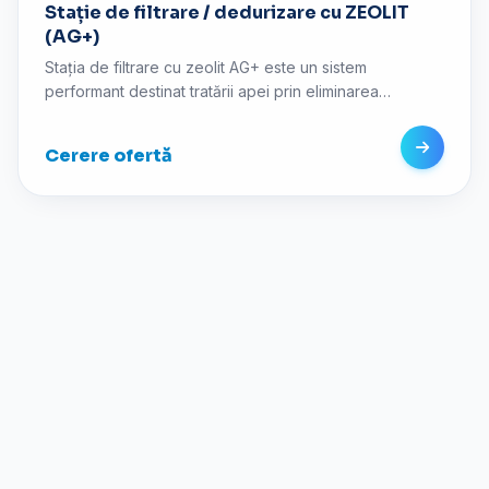
Stație de filtrare / dedurizare cu ZEOLIT
(AG+)
Stația de filtrare cu zeolit AG+ este un sistem
performant destinat tratării apei prin eliminarea
impurităților în suspensie, a amoniului și a anumitor
compuși organici, contribuind la îmbunătățirea
Cerere ofertă
semnificativă a calității apei. Zeolitul este un material
natural de origine vulcanică, cu structură microporoasă
complexă, care permite atât filtrarea mecanică, cât și
procese de adsorbție și schimb ionic. Acesta
reprezintă o alternativă superioară față de nisipul
filtrant clasic, având eficiență mai mare și durată de
viață extinsă. Stațiile pot fi configurate în variante
simplex, duplex sau triplex, în funcție de necesarul de
debit și aplicație, fiind potrivite atât pentru uz
rezidențial, cât și pentru aplicații comerciale și
industriale.